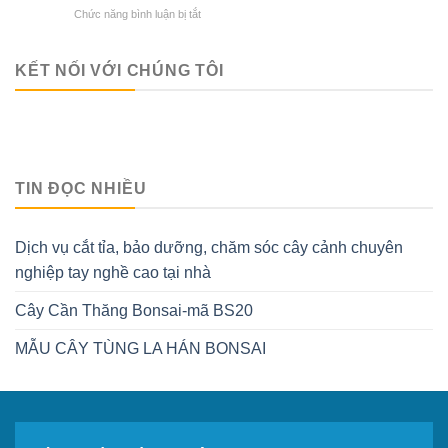
chuyên
ở
Chức năng bình luận bị tắt
LA
nghiệp
KỸ
HÁN
tay
THUẬT
BONSAI
nghề
TRỒNG
KẾT NỐI VỚI CHÚNG TÔI
cao
CÂY
tại
TÙNG
nhà
LA
HÁN
TIN ĐỌC NHIỀU
Dịch vụ cắt tỉa, bảo dưỡng, chăm sóc cây cảnh chuyên
nghiệp tay nghề cao tại nhà
Cây Cần Thăng Bonsai-mã BS20
MẪU CÂY TÙNG LA HÁN BONSAI