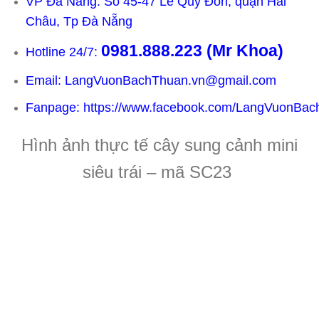
VP Đà Nẵng: Số 45-47 Lê Quý Đôn, quận Hải
Châu, Tp Đà Nẵng
0981.888.223
(Mr Khoa)
Hotline 24/7:
Email: LangVuonBachThuan.vn@gmail.com
Fanpage:
https://www.facebook.com/LangVuonBac
Hình ảnh thực tế cây sung cảnh mini
siêu trái – mã SC23