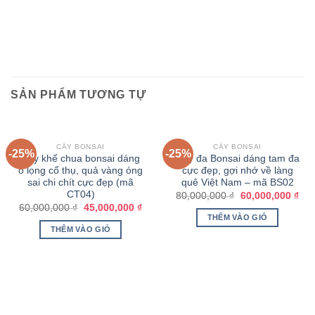
SẢN PHẨM TƯƠNG TỰ
CÂY BONSAI
CÂY BONSAI
-25%
-25%
Cây khế chua bonsai dáng
Cây đa Bonsai dáng tam đa
ô lọng cổ thụ, quả vàng óng
cực đẹp, gợi nhớ về làng
sai chi chít cực đẹp (mã
quê Việt Nam – mã BS02
CT04)
80,000,000
₫
60,000,000
₫
60,000,000
₫
45,000,000
₫
THÊM VÀO GIỎ
THÊM VÀO GIỎ