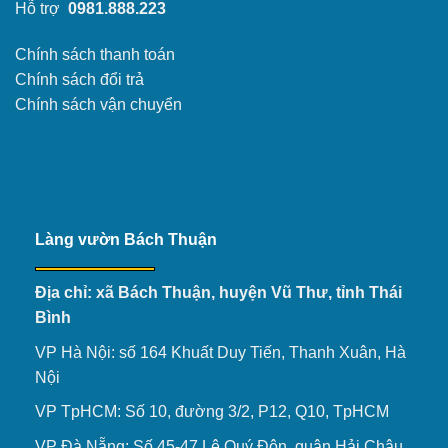
Hỗ trợ
0981.888.223
Chính sách thanh toán
Chính sách đổi trả
Chính sách vận chuyển
Làng vườn Bách Thuận
Địa chỉ: xã Bách Thuận, huyện Vũ Thư, tỉnh Thái
Bình
VP Hà Nội: số 164 Khuất Duy Tiến, Thanh Xuân, Hà
Nội
VP TpHCM: Số 10, đường 3/2, P12, Q10, TpHCM
VP Đà Nẵng: Số 45-47 Lê Quý Đôn, quận Hải Châu,