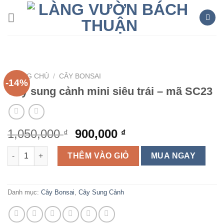
Skip
to
content
TRANG CHỦ
/
CÂY BONSAI
-14%
Cây sung cảnh mini siêu trái – mã SC23
1,050,000
900,000
₫
₫
Cây sung cảnh mini siêu trái - mã SC23 số lượng
THÊM VÀO GIỎ
MUA NGAY
Danh mục:
Cây Bonsai
,
Cây Sung Cảnh