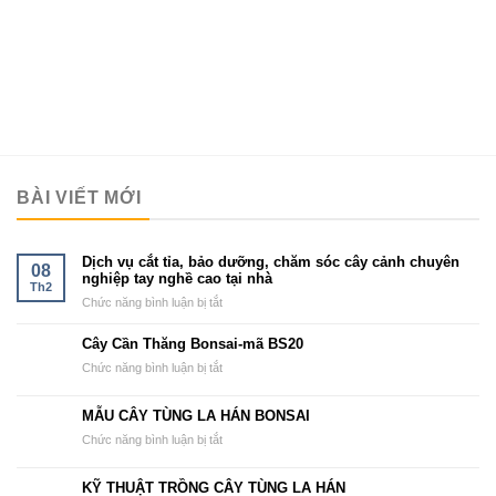
BÀI VIẾT MỚI
Dịch vụ cắt tỉa, bảo dưỡng, chăm sóc cây cảnh chuyên
08
nghiệp tay nghề cao tại nhà
Th2
ở
Chức năng bình luận bị tắt
Dịch
vụ
Cây Cần Thăng Bonsai-mã BS20
cắt
ở
Chức năng bình luận bị tắt
tỉa,
Cây
bảo
Cần
MẪU CÂY TÙNG LA HÁN BONSAI
dưỡng,
Thăng
chăm
ở
Chức năng bình luận bị tắt
Bonsai-
sóc
MẪU
mã
cây
CÂY
BS20
KỸ THUẬT TRỒNG CÂY TÙNG LA HÁN
cảnh
TÙNG