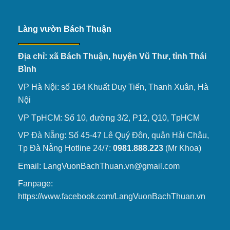
Làng vườn Bách Thuận
Địa chỉ: xã Bách Thuận, huyện Vũ Thư, tỉnh Thái
Bình
VP Hà Nội: số 164 Khuất Duy Tiến, Thanh Xuân, Hà
Nội
VP TpHCM: Số 10, đường 3/2, P12, Q10, TpHCM
VP Đà Nẵng: Số 45-47 Lê Quý Đôn, quận Hải Châu,
Tp Đà Nẵng Hotline 24/7:
0981.888.223
(Mr Khoa)
Email: LangVuonBachThuan.vn@gmail.com
Fanpage:
https://www.facebook.com/LangVuonBachThuan.vn