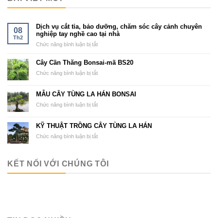
Dịch vụ cắt tỉa, bảo dưỡng, chăm sóc cây cảnh chuyên
08
nghiệp tay nghề cao tại nhà
Th2
ở
Chức năng bình luận bị tắt
Dịch
vụ
Cây Cần Thăng Bonsai-mã BS20
cắt
ở
Chức năng bình luận bị tắt
tỉa,
Cây
bảo
Cần
MẪU CÂY TÙNG LA HÁN BONSAI
dưỡng,
Thăng
chăm
ở
Chức năng bình luận bị tắt
Bonsai-
sóc
MẪU
mã
cây
CÂY
BS20
KỸ THUẬT TRỒNG CÂY TÙNG LA HÁN
cảnh
TÙNG
chuyên
ở
Chức năng bình luận bị tắt
LA
nghiệp
KỸ
HÁN
tay
THUẬT
BONSAI
nghề
TRỒNG
KẾT NỐI VỚI CHÚNG TÔI
cao
CÂY
tại
TÙNG
nhà
LA
HÁN