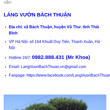
vấn:
LÀNG VƯỜN BÁCH THUẬN
Địa chỉ: xã Bách Thuận, huyện Vũ Thư, tỉnh Thái
Bình
VP Hà Nội: số 164 Khuất Duy Tiến, Thanh Xuân, Hà
Nội
0982.888.431
(Mr Khoa)
Hotline 24/7:
Email: LangVuonBachThuan.vn@gmail.com
Fanpage:
https://www.facebook.com/LangVuonBachThua