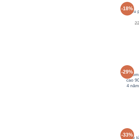
-18%
Siêu 
2
-29%
Comb
cao 9
4 năm
-33%
Cây t