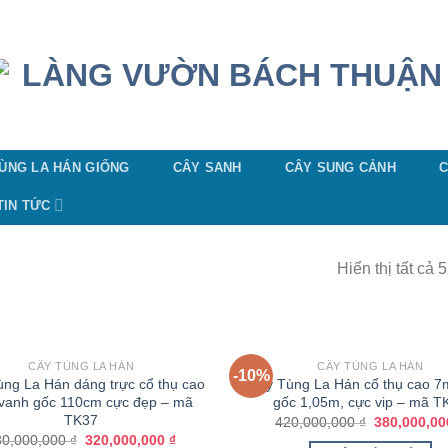
ÙNG LA HÁN GIỐNG
CÂY SANH
CÂY SUNG CẢNH
C
TIN TỨC
Hiển thị tất cả 
CÂY TÙNG LA HÁN
CÂY TÙNG LA HÁN
-10%
ng La Hán dáng trực cổ thụ cao
Cây Tùng La Hán cổ thụ cao 7
vanh gốc 110cm cực đẹp – mã
gốc 1,05m, cực vip – mã T
TK37
420,000,000
₫
380,000,0
80,000,000
₫
320,000,000
₫