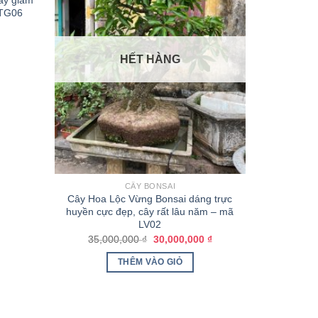
ây giâm
 TG06
HẾT HÀNG
CÂY BONSAI
Cây Hoa Lộc Vừng Bonsai dáng trực
huyền cực đẹp, cây rất lâu năm – mã
LV02
35,000,000
₫
30,000,000
₫
THÊM VÀO GIỎ