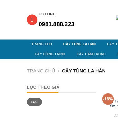
Skip
to
content
0981.888.223
TRANG CHỦ
CÂY TÙNG LA HÁN
CÂY T
CÂY CÔNG TRÌNH
CÂY CẢNH KHÁC
TRANG CHỦ
/
CÂY TÙNG LA HÁN
LỌC THEO GIÁ
-16%
Cây Tù
LỌC
5m, 
3