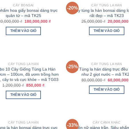
CÂY BONSAI
CÂY TÙNG LA HÁN
-20%
phẩm hoa giấy bonsai dáng trực
Cây tùng la hán bonsai dáng l
quân tử – mã TK25
rất đẹp – mã TK23
20,000,000
₫
180,000,000
₫
25,000,000
₫
20,000,00
THÊM VÀO GIỎ
THÊM VÀO GIỎ
CÂY TÙNG LA HÁN
CÂY TÙNG LA HÁN
-25%
o 10 Cây Giống Tùng La Hán
Đôi Tùng la hán dáng trực đều
0cm – 100cm, đã ươm trồng hơn
như 2 giọt nước – mã TK
, cây to và cực khỏe – mã TG03
80,000,000
₫
60,000,00
1,200,000
₫
850,000
₫
THÊM VÀO GIỎ
THÊM VÀO GIỎ
HẾT HÀNG
CÂY TÙNG LA HÁN
CÂY CẢNH KHÁC
-33%
ùng la hán bonsai dáng trực cực
Tiên nữ giáng trần, Siêu phẩ