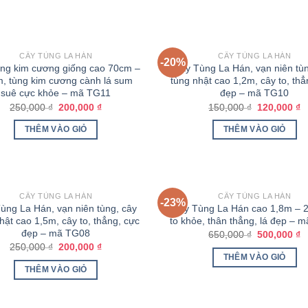
CÂY TÙNG LA HÁN
CÂY TÙNG LA HÁN
-20%
ùng kim cương giống cao 70cm –
Cây Tùng La Hán, vạn niên tùn
, tùng kim cương cành lá sum
tùng nhật cao 1,2m, cây to, thẳ
suê cực khỏe – mã TG11
đẹp – mã TG10
250,000
₫
200,000
₫
150,000
₫
120,000
₫
THÊM VÀO GIỎ
THÊM VÀO GIỎ
CÂY TÙNG LA HÁN
CÂY TÙNG LA HÁN
-23%
ùng La Hán, vạn niên tùng, cây
Cây Tùng La Hán cao 1,8m – 
hật cao 1,5m, cây to, thẳng, cực
to khỏe, thân thẳng, lá đẹp – 
đẹp – mã TG08
650,000
₫
500,000
₫
250,000
₫
200,000
₫
THÊM VÀO GIỎ
THÊM VÀO GIỎ