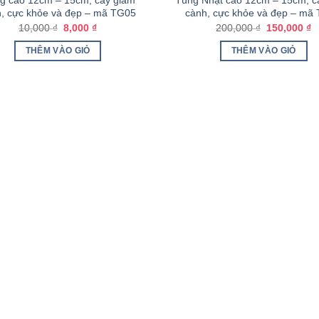
ng cao 12cm – 15cm, cây giâm
Tùng Nhật cao 12cm – 15cm, c
, cực khỏe và đẹp – mã TG05
cành, cực khỏe và đẹp – mã
10,000
₫
8,000
₫
200,000
₫
150,000
₫
THÊM VÀO GIỎ
THÊM VÀO GIỎ