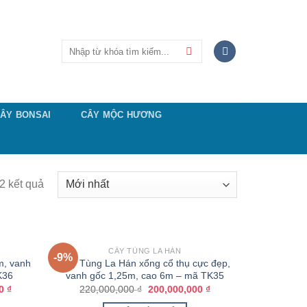
Tìm
kiếm:
ÂY BONSAI
CÂY MỘC HƯƠNG
52 kết quả
CÂY TÙNG LA HÁN
-9%
m, vanh
Cây Tùng La Hán xổng cổ thụ cực đẹp,
K36
vanh gốc 1,25m, cao 6m – mã TK35
00
₫
220,000,000
₫
200,000,000
₫