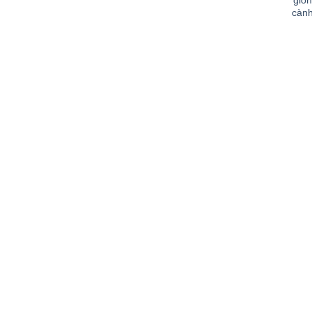
giố
cành