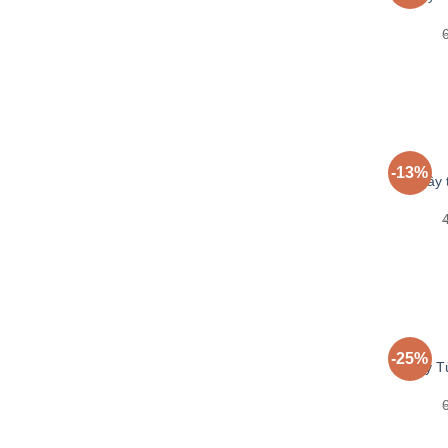
-13%
Cây 
-25%
Cây Tù