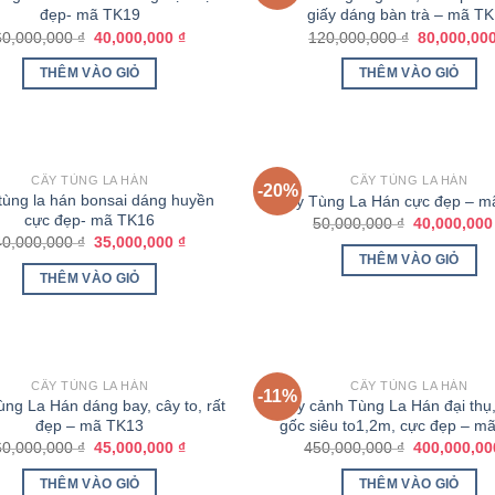
đẹp- mã TK19
giấy dáng bàn trà – mã T
60,000,000
₫
40,000,000
₫
120,000,000
₫
80,000,00
THÊM VÀO GIỎ
THÊM VÀO GIỎ
HẾT HÀNG
CÂY TÙNG LA HÁN
CÂY TÙNG LA HÁN
-20%
tùng la hán bonsai dáng huyền
Cây Tùng La Hán cực đẹp – m
cực đẹp- mã TK16
50,000,000
₫
40,000,00
40,000,000
₫
35,000,000
₫
THÊM VÀO GIỎ
THÊM VÀO GIỎ
HẾT HÀNG
CÂY TÙNG LA HÁN
CÂY TÙNG LA HÁN
-11%
ng La Hán dáng bay, cây to, rất
Cây cảnh Tùng La Hán đại thụ,
đẹp – mã TK13
gốc siêu to1,2m, cực đẹp – m
60,000,000
₫
45,000,000
₫
450,000,000
₫
400,000,0
THÊM VÀO GIỎ
THÊM VÀO GIỎ