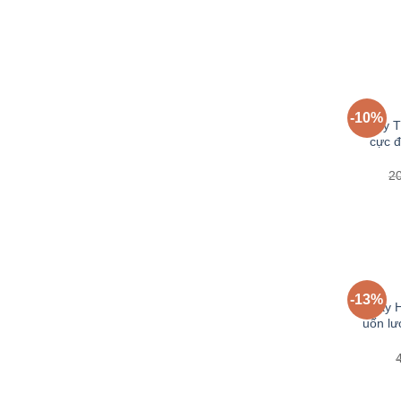
-10%
Cây T
cực đ
2
-13%
Cây H
uốn lư