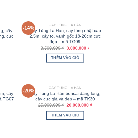
CÂY TÙNG LA HÁN
-14%
g, cây
Cây Tùng La Hán, cây tùng nhật cao
ng, cực
2,5m, cây to, vanh gốc 18-20cm cực
đẹp – mã TG09
3,500,000
₫
3,000,000
₫
THÊM VÀO GIỎ
CÂY TÙNG LA HÁN
-20%
2m, cây
Cây Tùng La Hán bonsai dáng long,
mã TG07
cây cực già và đẹp – mã TK30
25,000,000
₫
20,000,000
₫
THÊM VÀO GIỎ