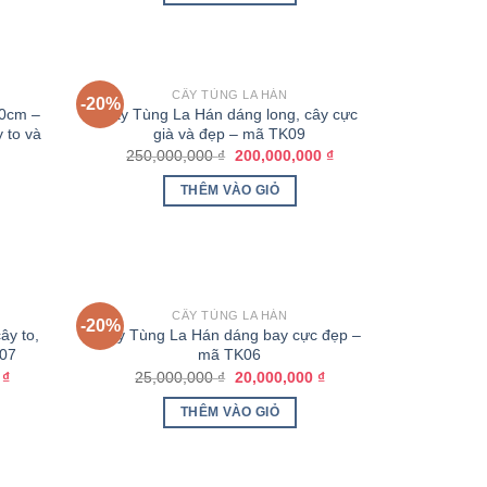
CÂY TÙNG LA HÁN
-20%
50cm –
Cây Tùng La Hán dáng long, cây cực
 to và
già và đẹp – mã TK09
250,000,000
₫
200,000,000
₫
THÊM VÀO GIỎ
CÂY TÙNG LA HÁN
-20%
ây to,
Cây Tùng La Hán dáng bay cực đẹp –
K07
mã TK06
0
₫
25,000,000
₫
20,000,000
₫
THÊM VÀO GIỎ