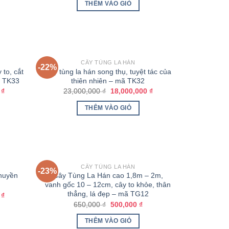
THÊM VÀO GIỎ
CÂY TÙNG LA HÁN
-22%
to, cắt
Cây tùng la hán song thụ, tuyệt tác của
ã TK33
thiên nhiên – mã TK32
0
₫
23,000,000
₫
18,000,000
₫
THÊM VÀO GIỎ
CÂY TÙNG LA HÁN
-23%
 huyền
Cây Tùng La Hán cao 1,8m – 2m,
vanh gốc 10 – 12cm, cây to khỏe, thân
thẳng, lá đẹp – mã TG12
0
₫
650,000
₫
500,000
₫
THÊM VÀO GIỎ