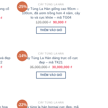
CÂY TÙNG LA HÁN
-25%
ong cổ
Cây Tùng La Hán giống cao 90cm –
100cm, đã ươm trồng hơn 4 năm, cây
to và cực khỏe – mã TG04
0
₫
120,000
₫
90,000
₫
THÊM VÀO GIỎ
CÂY TÙNG LA HÁN
-14%
 và đẹp
Cây Tùng La Hán dáng trực cổ cực
22
đẹp – mã TK21
0
₫
35,000,000
₫
30,000,000
₫
THÊM VÀO GIỎ
CÂY TÙNG LA HÁN
-22%
m hoa
Cây tùng la hán bonsai cực đẹp- mã