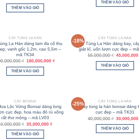
THÊM VÀO GIỎ
THÊM VÀO GIỎ
CÂY TÙNG LA HÁN
CÂY TÙNG LA HÁN
-18%
ùng La Hán dáng tam đa cổ thụ
Cây Tùng La Hán dáng bay, cây 
ẹp, vanh gốc 1,2m, cao 5,5m –
giật kĩ, uốn lượn cực đẹp – m
mã TK34
55,000,000
₫
45,000,00
00,000,000
₫
180,000,000
₫
THÊM VÀO GIỎ
THÊM VÀO GIỎ
CÂY BONSAI
CÂY TÙNG LA HÁN
-25%
oa Lộc Vừng Bonsai dáng long
Cây tùng la hán bonsai dáng
ợn cực đẹp, hoa màu đỏ rủ xống
cực đẹp – mã TK31
rất thơ mộng – mã LV03
40,000,000
₫
30,000,00
40,000,000
₫
35,000,000
₫
THÊM VÀO GIỎ
THÊM VÀO GIỎ