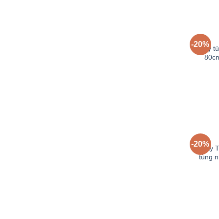
-20%
Cây t
80cm
-20%
Cây T
tùng n