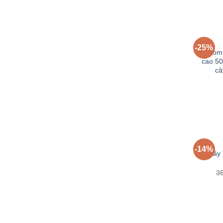
-25%
Comb
cao 5
câ
-14%
Cây 
3