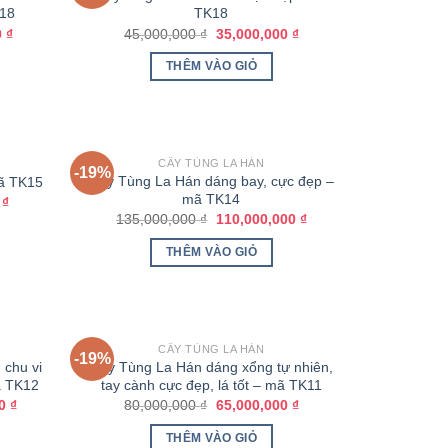
K18
TK18
0
₫
45,000,000
₫
35,000,000
₫
THÊM VÀO GIỎ
HẾT HÀNG
CÂY TÙNG LA HÁN
-19%
Cây Tùng La Hán dáng bay, cực đẹp –
ã TK15
mã TK14
0
₫
135,000,000
₫
110,000,000
₫
THÊM VÀO GIỎ
CÂY TÙNG LA HÁN
-19%
 chu vi
Cây Tùng La Hán dáng xổng tự nhiên,
ã TK12
tay cành cực đẹp, lá tốt – mã TK11
00
₫
80,000,000
₫
65,000,000
₫
THÊM VÀO GIỎ