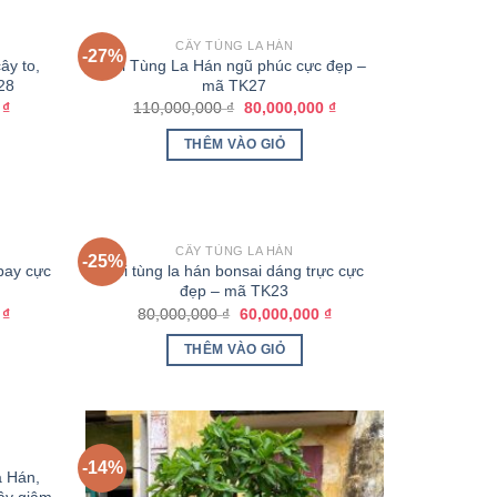
CÂY TÙNG LA HÁN
-27%
ây to,
Đôi Tùng La Hán ngũ phúc cực đẹp –
28
mã TK27
0
₫
110,000,000
₫
80,000,000
₫
THÊM VÀO GIỎ
CÂY TÙNG LA HÁN
-25%
bay cực
Đôi tùng la hán bonsai dáng trực cực
đẹp – mã TK23
0
₫
80,000,000
₫
60,000,000
₫
THÊM VÀO GIỎ
-14%
 Hán,