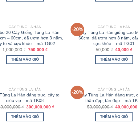
CÂY TÙNG LA HÁN
CÂY TÙNG LA HÁN
-20%
o 20 Cây Giống Tùng La Hán
Cây Tùng La Hán giống cao 
0cm – 60cm, đã ươm hơn 3 năm,
60cm, đã ươm hơn 3 năm, cây
y to và cực khỏe – mã TG02
cực khỏe – mã TG01
1,000,000
₫
750,000
₫
50,000
₫
40,000
₫
THÊM VÀO GIỎ
THÊM VÀO GIỎ
CÂY TÙNG LA HÁN
CÂY TÙNG LA HÁN
-20%
Tùng La Hán dáng trực, cây to
Cây Tùng La Hán dáng trực, c
siêu vip – mã TK08
thân đẹp, tán đẹp – mã T
50,000,000
₫
300,000,000
₫
50,000,000
₫
40,000,00
THÊM VÀO GIỎ
THÊM VÀO GIỎ