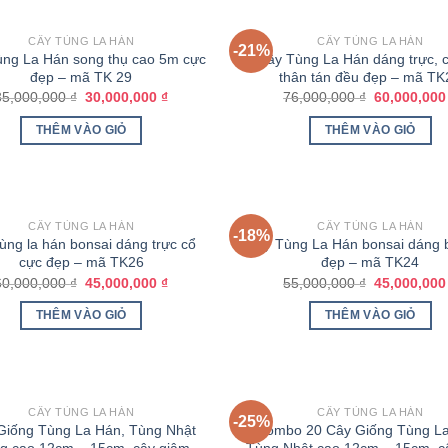
CÂY TÙNG LA HÁN
CÂY TÙNG LA HÁN
-21%
ng La Hán song thụ cao 5m cực
Cây Tùng La Hán dáng trực, c
đẹp – mã TK 29
thân tán đều đẹp – mã TK
35,000,000
₫
30,000,000
₫
76,000,000
₫
60,000,00
THÊM VÀO GIỎ
THÊM VÀO GIỎ
CÂY TÙNG LA HÁN
CÂY TÙNG LA HÁN
-18%
ùng la hán bonsai dáng trực cổ
Cây Tùng La Hán bonsai dáng 
cực đẹp – mã TK26
đẹp – mã TK24
60,000,000
₫
45,000,000
₫
55,000,000
₫
45,000,00
THÊM VÀO GIỎ
THÊM VÀO GIỎ
HẾT HÀNG
HẾT HÀNG
CÂY TÙNG LA HÁN
CÂY TÙNG LA HÁN
-25%
Giống Tùng La Hán, Tùng Nhật
Combo 20 Cây Giống Tùng La