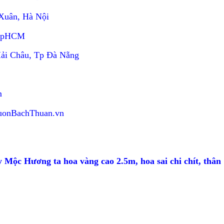
 Xuân, Hà Nội
 TpHCM
ải Châu, Tp Đà Nẵng
m
VuonBachThuan.vn
y Mộc Hương ta hoa vàng cao 2.5m, hoa sai chi chít, th