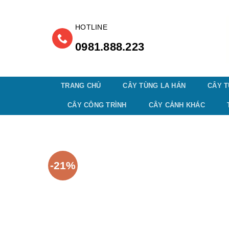
Skip
to
content
0981.888.223
TRANG CHỦ
CÂY TÙNG LA HÁN
CÂY T
CÂY CÔNG TRÌNH
CÂY CẢNH KHÁC
-21%