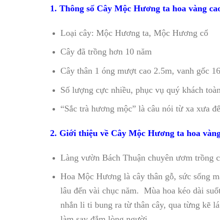
1.
Thông số Cây Mộc Hương ta hoa vàng cao 
Loại cây: Mộc Hương ta, Mộc Hương cổ
Cây đã trồng hơn 10 năm
Cây thân 1 óng mượt cao 2.5m, vanh gốc 16cm
Số lượng cực nhiều, phục vụ quý khách toà
“Sắc trà hương mộc” là câu nói từ xa xưa đ
2. Giới thiệu về Cây Mộc Hương ta hoa vàng
Làng vườn Bách Thuận chuyên ươm trồng câ
Hoa Mộc Hương là cây thân gỗ, sức sống mãn
lâu đến vài chục năm. Mùa hoa kéo dài suốt
nhắn li ti bung ra từ thân cây, qua từng kẽ
làm say đắm lòng người