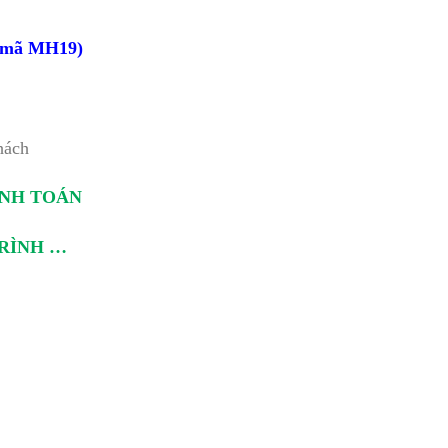
 (mã MH19)
hách
ANH TOÁN
TRÌNH …