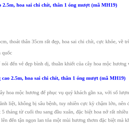
2.5m, hoa sai chi chít, thân 1 óng mượt (mã MH19)
, thoát thân 35cm rất đẹp, hoa sai chi chít, cực khỏe, về tr
n quốc
ể nói đến vẻ đẹp bình dị, thuần khiết của cây hoa mộc hươn
 cao 2.5m, hoa sai chi chít, thân 1 óng mượt (mã MH19)
y hoa mộc hương để phục vụ quý khách gần xa, với số lượn
h liệt, không bị sâu bệnh, tuy nhiên cực kỳ chậm lớn, nên đ
 5 tháng từ cuối thu sang đầu xuân, đặc biệt hoa nở rất nhi
 lá lên đến tận ngọn lan tỏa một mùi hương thơm đặc biệt mà 