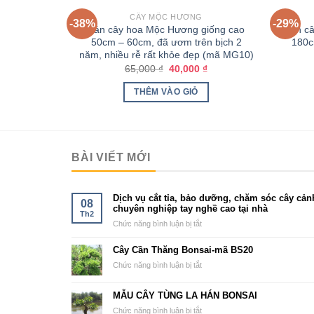
HẾT HÀNG
CÂY MỘC HƯƠNG
-38%
-29%
a hoa vàng
Bán cây hoa Mộc Hương giống cao
Bán c
chít, thân 1
50cm – 60cm, đã ươm trên bịch 2
180cm
17)
năm, nhiều rễ rất khỏe đẹp (mã MG10)
000
₫
65,000
₫
40,000
₫
THÊM VÀO GIỎ
BÀI VIẾT MỚI
Dịch vụ cắt tỉa, bảo dưỡng, chăm sóc cây cản
08
chuyên nghiệp tay nghề cao tại nhà
Th2
ở
Chức năng bình luận bị tắt
Dịch
vụ
Cây Cần Thăng Bonsai-mã BS20
cắt
ở
Chức năng bình luận bị tắt
tỉa,
Cây
bảo
Cần
MẪU CÂY TÙNG LA HÁN BONSAI
dưỡng,
Thăng
chăm
ở
Chức năng bình luận bị tắt
Bonsai-