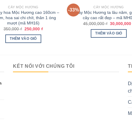
CÂY MỘC HƯƠNG
CÂY MỘC HƯƠNG
-33%
ây hoa Mộc Hương cao 160cm –
Cây Mộc Hương ta lâu năm, gố
, hoa sai chi chít, thân 1 óng
cây cao rất đẹp – mã MH
mượt (mã MH16)
45,000,000
₫
30,000,00
350,000
₫
250,000
₫
THÊM VÀO GIỎ
THÊM VÀO GIỎ
KẾT NỐI VỚI CHÚNG TÔI
T
h
D
c
C
M