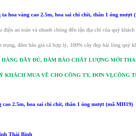
a hoa vàng cao 2.5m, hoa sai chi chít, thân 1 óng mượt
u điện an toàn và nhanh chóng đến tận địa chỉ của quý khách
trọng, đảm bảo giá cả hợp lý, 100% cây đẹp hài lòng quý k
A HÀNG ĐẦY ĐỦ, ĐẢM BẢO CHẤT LƯỢNG MỚI TH
UÝ KHÁCH MUA VỀ CHO CÔNG TY, ĐƠN VỊ,CÔNG 
cao 2.5m, hoa sai chi chít, thân 1 óng mượt (mã MH19)
ỉnh Thái Bình