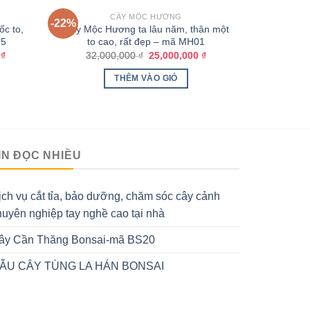
CÂY MỘC HƯƠNG
-22%
c to,
Cây Mộc Hương ta lâu năm, thân một
05
to cao, rất đẹp – mã MH01
0
₫
32,000,000
₫
25,000,000
₫
THÊM VÀO GIỎ
IN ĐỌC NHIỀU
ịch vụ cắt tỉa, bảo dưỡng, chăm sóc cây cảnh
huyên nghiệp tay nghề cao tại nhà
ây Cần Thăng Bonsai-mã BS20
ẪU CÂY TÙNG LA HÁN BONSAI