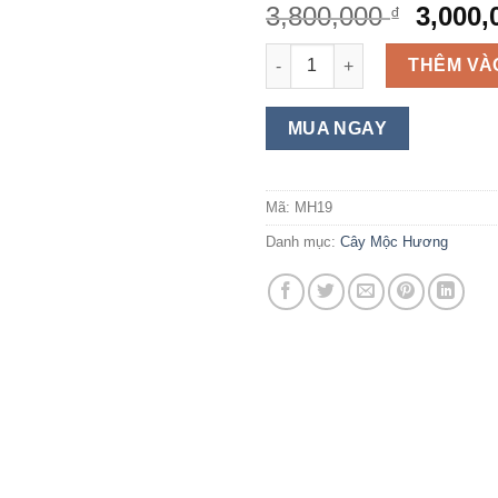
3,800,000
3,000
₫
Cây Mộc Hương ta hoa vàng ca
THÊM VÀ
MUA NGAY
Mã:
MH19
Danh mục:
Cây Mộc Hương