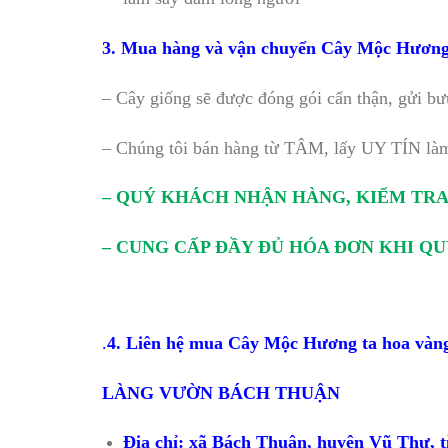
3. Mua hàng và vận chuyển Cây Mộc Hương t
– Cây giống sẽ được đóng gói cẩn thận, gửi bư
– Chúng tôi bán hàng từ TÂM, lấy UY TÍN làm 
– QUÝ KHÁCH NHẬN HÀNG, KIỂM TR
– CUNG CẤP ĐẦY ĐỦ HÓA ĐƠN KHI Q
.
4. Liên hệ mua Cây Mộc Hương ta hoa vàng 
LÀNG VƯỜN BÁCH THUẬN
Địa chỉ: xã Bách Thuận, huyện Vũ Thư, t